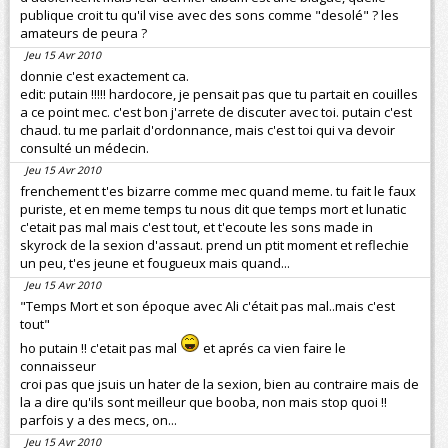
publique croit tu qu'il vise avec des sons comme "desolé" ? les
amateurs de peura ?
Jeu 15 Avr 2010
donnie c'est exactement ca.
edit: putain !!!!! hardocore, je pensait pas que tu partait en couilles
a ce point mec. c'est bon j'arrete de discuter avec toi. putain c'est
chaud. tu me parlait d'ordonnance, mais c'est toi qui va devoir
consulté un médecin.
Jeu 15 Avr 2010
frenchement t'es bizarre comme mec quand meme. tu fait le faux
puriste, et en meme temps tu nous dit que temps mort et lunatic
c'etait pas mal mais c'est tout, et t'ecoute les sons made in
skyrock de la sexion d'assaut. prend un ptit moment et reflechie
un peu, t'es jeune et fougueux mais quand...
Jeu 15 Avr 2010
"Temps Mort et son époque avec Ali c'était pas mal..mais c'est
tout"
ho putain !! c'etait pas mal
et aprés ca vien faire le
connaisseur
croi pas que jsuis un hater de la sexion, bien au contraire mais de
la a dire qu'ils sont meilleur que booba, non mais stop quoi !!
parfois y a des mecs, on...
Jeu 15 Avr 2010