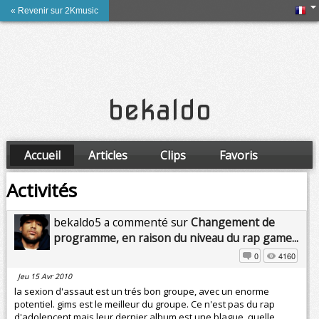
« Revenir sur 2Kmusic
bekaldo
Accueil
Articles
Clips
Favoris
Amis
Activités
bekaldo5 a commenté sur
Changement de
programme, en raison du niveau du rap game...
0
4160
Jeu 15 Avr 2010
la sexion d'assaut est un trés bon groupe, avec un enorme
potentiel. gims est le meilleur du groupe. Ce n'est pas du rap
d'adolencent mais leur dernier album est une blague, quelle