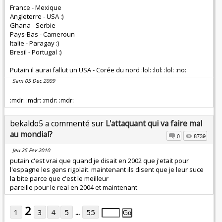
France - Mexique
Angleterre - USA :)
Ghana - Serbie
Pays-Bas - Cameroun
Italie - Paragay :)
Bresil - Portugal :)
Putain il aurai fallut un USA - Corée du nord :lol: :lol: :lol: :no:
Sam 05 Dec 2009
:mdr: :mdr: :mdr: :mdr:
bekaldo5 a commenté sur
L'attaquant qui va faire mal
au mondial?
0
8739
Jeu 25 Fev 2010
putain c'est vrai que quand je disait en 2002 que j'etait pour
l'espagne les gens rigolait. maintenant ils disent que je leur suce
la bite parce que c'est le meilleur
pareille pour le real en 2004 et maintenant
2
1
3
4
5
...
55