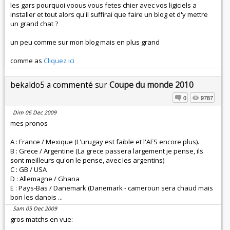
les gars pourquoi voous vous fetes chier avec vos ligiciels a
installer et tout alors qu'il suffirai que faire un blog et d'y mettre
un grand chat ?
un peu comme sur mon blog mais en plus grand
comme as
Cliquez ici
bekaldo5 a commenté sur
Coupe du monde 2010
0
9787
Dim 06 Dec 2009
mes pronos
A : France / Mexique (L'urugay est faible et l'AFS encore plus).
B : Grece / Argentine (La grece passera largement je pense, ils
sont meilleurs qu'on le pense, avec les argentins)
C : GB / USA
D : Allemagne / Ghana
E : Pays-Bas / Danemark (Danemark - cameroun sera chaud mais
bon les danois ...
Sam 05 Dec 2009
gros matchs en vue: