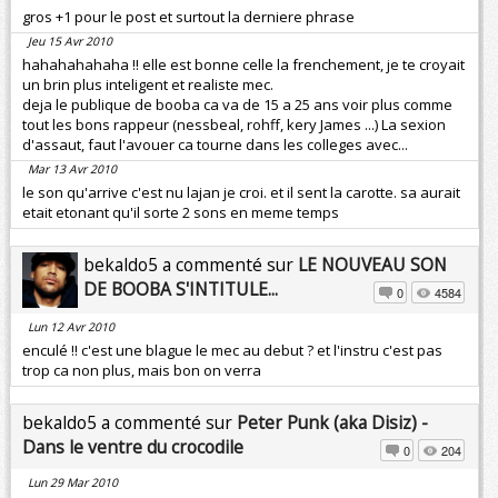
gros +1 pour le post et surtout la derniere phrase
Jeu 15 Avr 2010
hahahahahaha !! elle est bonne celle la frenchement, je te croyait
un brin plus inteligent et realiste mec.
deja le publique de booba ca va de 15 a 25 ans voir plus comme
tout les bons rappeur (nessbeal, rohff, kery James ...) La sexion
d'assaut, faut l'avouer ca tourne dans les colleges avec...
Mar 13 Avr 2010
le son qu'arrive c'est nu lajan je croi. et il sent la carotte. sa aurait
etait etonant qu'il sorte 2 sons en meme temps
bekaldo5 a commenté sur
LE NOUVEAU SON
DE BOOBA S'INTITULE...
0
4584
Lun 12 Avr 2010
enculé !! c'est une blague le mec au debut ? et l'instru c'est pas
trop ca non plus, mais bon on verra
bekaldo5 a commenté sur
Peter Punk (aka Disiz) -
Dans le ventre du crocodile
0
204
Lun 29 Mar 2010